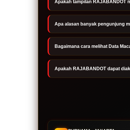
Apakah tampilan RAJABANDOT ny
Apa alasan banyak pengunjung
Bagaimana cara melihat Data M
Apakah RAJABANDOT dapat diak