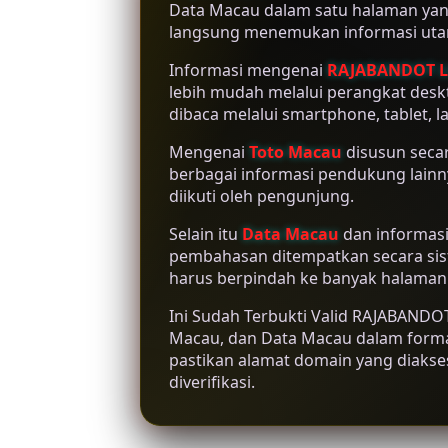
Data Macau dalam satu halaman yan
langsung menemukan informasi utam
Informasi mengenai
RAJABANDOT 
lebih mudah melalui perangkat desk
dibaca melalui smartphone, tablet, 
Mengenai
Toto Macau
disusun secar
berbagai informasi pendukung lainny
diikuti oleh pengunjung.
Selain itu
Data Macau
dan informasi
pembahasan ditempatkan secara sis
harus berpindah ke banyak halaman
Ini Sudah Terbukti Valid RAJABAND
Macau, dan Data Macau dalam format
pastikan alamat domain yang diakse
diverifikasi.