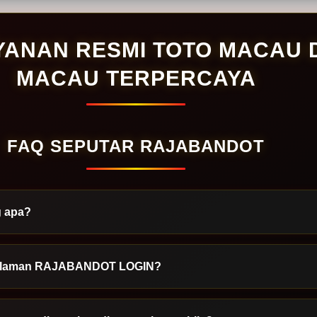
YANAN RESMI TOTO MACAU 
MACAU TERPERCAYA
FAQ SEPUTAR RAJABANDOT
 apa?
halaman RAJABANDOT LOGIN?