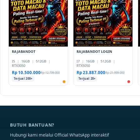
RAJABANDOT
RAJABANDOT LOGIN
I5
|
16GB
|
512GB
|
I7
|
16GB
|
512GB
|
RTX3050
RTX5050
Rp 10.500.000
Rp 23.887.000
Rp 12.799.000
Rp 21.999.000
Terjual 200+
Terjual 20+
BUTUH BANTUAN?
Hubungi kami melalui Official WhatsApp interaktif