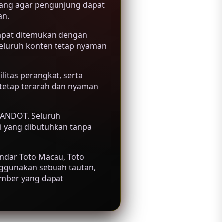
cang agar pengunjung dapat
an.
dapat ditemukan dengan
seluruh konten tetap nyaman
litas perangkat, serta
n tetap terarah dan nyaman
BANDOT. Seluruh
 yang dibutuhkan tanpa
ndar Toto Macau, Toto
nggunakan sebuah tautan,
umber yang dapat