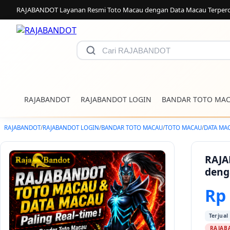
RAJABANDOT Layanan Resmi Toto Macau dengan Data Macau Terper
RAJABANDOT
RAJABANDOT LOGIN
BANDAR TOTO MA
RAJABANDOT
/
RAJABANDOT LOGIN
/
BANDAR TOTO MACAU
/
TOTO MACAU
/
DATA MA
RAJA
deng
Rp 
Terjual
RAJAB